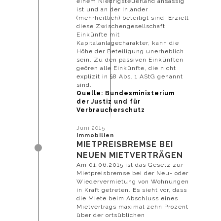
einem Niedrigsteuerland ansässig
ist und an der Inländer
(mehrheitlich) beteiligt sind. Erzielt
diese Zwischengesellschaft
Einkünfte mit
Kapitalanlagecharakter, kann die
Höhe der Beteiligung unerheblich
sein. Zu den passiven Einkünften
geören alle Einkünfte, die nicht
explizit in §8 Abs. 1 AStG genannt
sind.
Quelle: Bundesministerium
der Justiz und für
Verbraucherschutz
Juni 2015
Immobilien
MIETPREISBREMSE BEI
NEUEN MIETVERTRÄGEN
Am 01.06.2015 ist das Gesetz zur
Mietpreisbremse bei der Neu- oder
Wiedervermietung von Wohnungen
in Kraft getreten. Es sieht vor, dass
die Miete beim Abschluss eines
Mietvertrags maximal zehn Prozent
über der ortsüblichen