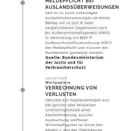
MELDEPFLICHT BEI
AUSLANDSÜBERWEISUNGEN
Seit 01.01.2020 unterliegen
Auslandsüberweisungen ab einem
Betrag von 12.500 € (oder
vergleichbarem Gegenwert) nach
§11 Außenwirtschaftsgesetz (AWG)
in Verbindung mit §§67 ff.
Außenwirtschaftsverordnung (AWV)
der Meldepflicht und müssen der
Bundesbank gemeldet werden.
Quelle: Bundesministerium
der Justiz und für
Verbraucherschutz
Januar 2020
Wertpapiere
VERRECHNUNG VON
VERLUSTEN
Verluste aus Kapitalvermögen aus
der ganzen oder teilweisen
Uneinbringlichkeit einer
Kapitalforderung, aus der
Ausbuchung wertloser
Wirtschaftsgüter im Sinne des
Absatz 1, aus der Übertragung