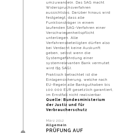
umzuwandeln. Das SAG macht
Widerspruchsverfahren
aussichtslos. Darüber hinaus wird
festgelegt, dass alle
Funktionsträger in einem
laufenden SAG-Verfahren einer
Verschwiegenheitspflicht
unterliegen. Alle
Verfahrensbeteiligten dürfen also
bei Verdacht keine Auskunft
geben, selbst wenn die
Systemgefährdung einer
systemrelevanten Bank vermutet
wird (§5 SAG).
Praktisch betrachtet ist die
Einlagensicherung, welche nach
EU-Regeln alle Bankguthaben bis
100.000 EUR gesetzlich garantiert,
im Ernstfall nicht realisierbar.
Quelle: Bundesministerium
der Justiz und für
Verbraucherschutz
März 2012
Allgemein
PRÜFUNG AUF