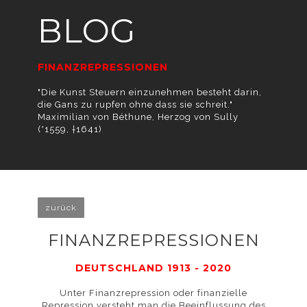
Verwendung von
BLOG
FINANZREPRESSIONEN
"Die Kunst Steuern einzunehmen besteht darin,
Cookies
die Gans zu rupfen ohne dass sie schreit."
Maximilian von Béthune, Herzog von Sully
(*1559, †1641)
einverstanden.
zurück
FINANZREPRESSIONEN
Detaillierte
DEUTSCHLAND 1913 - 2020
Unter Finanzrepression oder finanzielle
Repression versteht man die Beeinflussung des