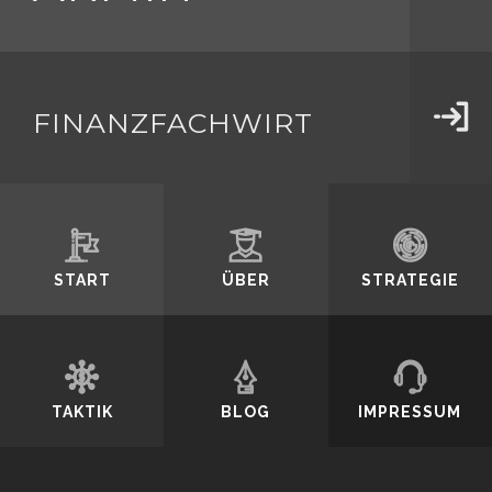
SCHMIDT
FINANZFACHWIRT
Durch weiteres
Surfen erklären
START
ÜBER
STRATEGIE
Sie sich mit der
TAKTIK
BLOG
IMPRESSUM