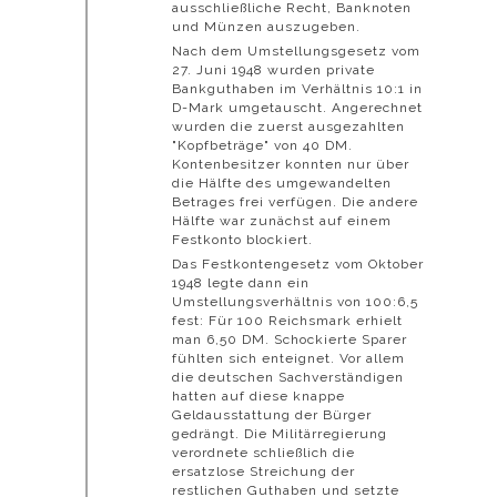
ausschließliche Recht, Banknoten
und Münzen auszugeben.
Nach dem Umstellungsgesetz vom
27. Juni 1948 wurden private
Bankguthaben im Verhältnis 10:1 in
D-Mark umgetauscht. Angerechnet
wurden die zuerst ausgezahlten
"Kopfbeträge" von 40 DM.
Kontenbesitzer konnten nur über
die Hälfte des umgewandelten
Betrages frei verfügen. Die andere
Hälfte war zunächst auf einem
Festkonto blockiert.
Das Festkontengesetz vom Oktober
1948 legte dann ein
Umstellungsverhältnis von 100:6,5
fest: Für 100 Reichsmark erhielt
man 6,50 DM. Schockierte Sparer
fühlten sich enteignet. Vor allem
die deutschen Sachverständigen
hatten auf diese knappe
Geldausstattung der Bürger
gedrängt. Die Militärregierung
verordnete schließlich die
ersatzlose Streichung der
restlichen Guthaben und setzte