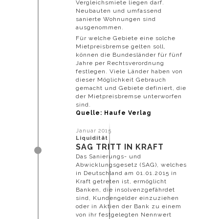
Vergleichsmiete liegen darf.
Neubauten und umfassend
sanierte Wohnungen sind
ausgenommen.
Für welche Gebiete eine solche
Mietpreisbremse gelten soll,
können die Bundesländer für fünf
Jahre per Rechtsverordnung
festlegen. Viele Länder haben von
dieser Möglichkeit Gebrauch
gemacht und Gebiete definiert, die
der Mietpreisbremse unterworfen
sind.
Quelle: Haufe Verlag
Januar 2015
Liquidität
SAG TRITT IN KRAFT
Das Sanierungs- und
Abwicklungsgesetz (SAG), welches
in Deutschland am 01.01.2015 in
Kraft getreten ist, ermöglicht
Banken, die insolvenzgefährdet
sind, Kundengelder einzuziehen
oder in Aktien der Bank zu einem
von ihr festgelegten Nennwert