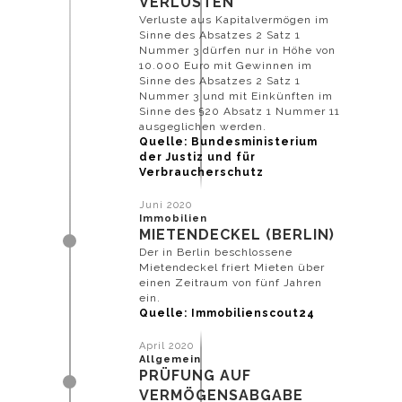
VERLUSTEN
Verluste aus Kapitalvermögen im
Sinne des Absatzes 2 Satz 1
Nummer 3 dürfen nur in Höhe von
10.000 Euro mit Gewinnen im
widersprechen
Sinne des Absatzes 2 Satz 1
Nummer 3 und mit Einkünften im
Sinne des §20 Absatz 1 Nummer 11
ausgeglichen werden.
Quelle: Bundesministerium
der Justiz und für
Verbraucherschutz
können, finden
Juni 2020
Immobilien
MIETENDECKEL (BERLIN)
Der in Berlin beschlossene
Mietendeckel friert Mieten über
einen Zeitraum von fünf Jahren
Sie in der
ein.
Quelle: Immobilienscout24
April 2020
Allgemein
PRÜFUNG AUF
VERMÖGENSABGABE
Datenschutzerklärung