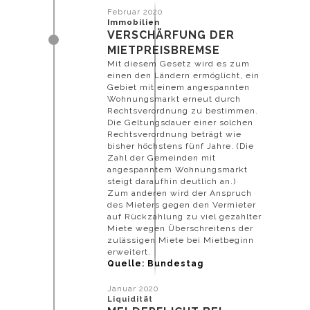
Februar 2020
Immobilien
VERSCHÄRFUNG DER
MIETPREISBREMSE
Mit diesem Gesetz wird es zum
einen den Ländern ermöglicht, ein
Gebiet mit einem angespannten
Wohnungsmarkt erneut durch
Rechtsverordnung zu bestimmen.
Die Geltungsdauer einer solchen
Rechtsverordnung beträgt wie
bisher höchstens fünf Jahre. (Die
Zahl der Gemeinden mit
angespanntem Wohnungsmarkt
steigt daraufhin deutlich an.)
Zum anderen wird der Anspruch
des Mieters gegen den Vermieter
auf Rückzahlung zu viel gezahlter
Miete wegen Überschreitens der
zulässigen Miete bei Mietbeginn
erweitert.
Quelle: Bundestag
Januar 2020
Liquidität