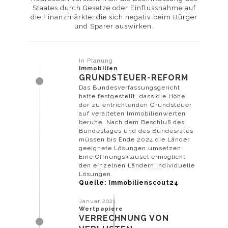
Staates durch Gesetze oder Einflussnahme auf
die Finanzmärkte, die sich negativ beim Bürger
Informationen
und Sparer auswirken.
In Planung
Immobilien
GRUNDSTEUER-REFORM
und wie Sie der
Das Bundesverfassungsgericht
hatte festgestellt, dass die Höhe
der zu entrichtenden Grundsteuer
auf veralteten Immobilienwerten
beruhe. Nach dem Beschluß des
Bundestages und des Bundesrates
müssen bis Ende 2024 die Länder
Verwendung von
geeignete Lösungen umsetzen.
Eine Öffnungsklausel ermöglicht
den einzelnen Ländern individuelle
Lösungen.
Quelle: Immobilienscout24
Januar 2021
Cookies jederzeit
Wertpapiere
VERRECHNUNG VON