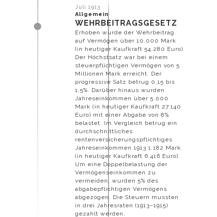
Juli 1913
Allgemein
WEHRBEITRAGSGESETZ
Erhoben wurde der Wehrbeitrag
auf Vermögen über 10.000 Mark
(in heutiger Kaufkraft 54.280 Euro).
Der Höchstsatz war bei einem
steuerpflichtigen Vermögen von 5
Millionen Mark erreicht. Der
progressive Satz betrug 0,15 bis
1,5%. Darüber hinaus wurden
Jahreseinkommen über 5.000
Mark (in heutiger Kaufkraft 27.140
Euro) mit einer Abgabe von 8%
belastet. Im Vergleich betrug ein
durchschnittliches
rentenversicherungspflichtiges
Jahreseinkommen 1913 1.182 Mark
(in heutiger Kaufkraft 6.416 Euro).
Um eine Doppelbelastung der
Vermögenseinkommen zu
vermeiden, wurden 5% des
abgabepflichtigen Vermögens
abgezogen. Die Steuern mussten
in drei Jahresraten (1913–1915)
gezahlt werden.