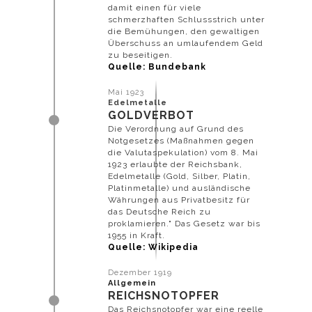
damit einen für viele
schmerzhaften Schlussstrich unter
die Bemühungen, den gewaltigen
Überschuss an umlaufendem Geld
zu beseitigen.
Quelle: Bundebank
Mai 1923
Edelmetalle
GOLDVERBOT
Die Verordnung auf Grund des
Notgesetzes (Maßnahmen gegen
die Valutaspekulation) vom 8. Mai
1923 erlaubte der Reichsbank,
Edelmetalle (Gold, Silber, Platin,
Platinmetalle) und ausländische
Währungen aus Privatbesitz für
das Deutsche Reich zu
proklamieren." Das Gesetz war bis
1955 in Kraft.
Quelle: Wikipedia
Dezember 1919
Allgemein
REICHSNOTOPFER
Das Reichsnotopfer war eine reelle