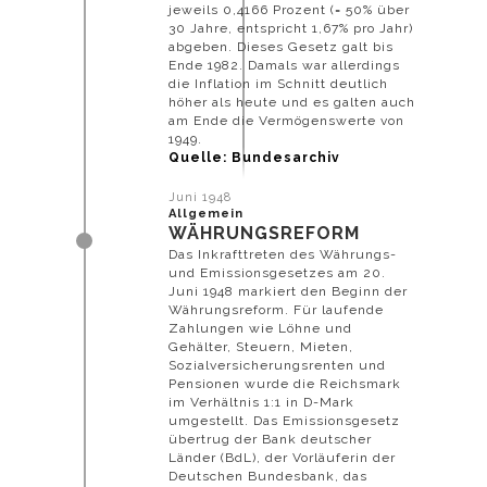
jeweils 0,4166 Prozent (= 50% über
30 Jahre, entspricht 1,67% pro Jahr)
abgeben. Dieses Gesetz galt bis
Ende 1982. Damals war allerdings
die Inflation im Schnitt deutlich
höher als heute und es galten auch
am Ende die Vermögenswerte von
1949.
Quelle: Bundesarchiv
Juni 1948
Allgemein
WÄHRUNGSREFORM
Das Inkrafttreten des Währungs-
und Emissionsgesetzes am 20.
Juni 1948 markiert den Beginn der
Währungsreform. Für laufende
Zahlungen wie Löhne und
Gehälter, Steuern, Mieten,
Sozialversicherungsrenten und
Pensionen wurde die Reichsmark
im Verhältnis 1:1 in D-Mark
umgestellt. Das Emissionsgesetz
übertrug der Bank deutscher
Länder (BdL), der Vorläuferin der
Deutschen Bundesbank, das