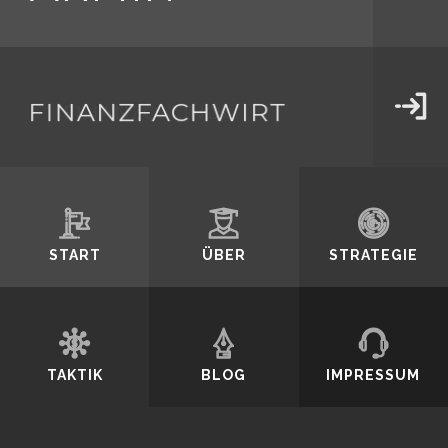
SCHMIDT
FINANZFACHWIRT
Durch weiteres
Surfen erklären
START
ÜBER
STRATEGIE
Sie sich mit der
TAKTIK
BLOG
IMPRESSUM