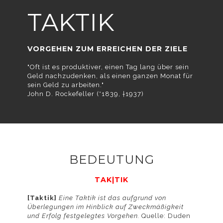
Verwendung von
TAKTIK
VORGEHEN ZUM ERREICHEN DER ZIELE
"Oft ist es produktiver, einen Tag lang über sein
Cookies
Geld nachzudenken, als einen ganzen Monat für
sein Geld zu arbeiten."
John D. Rockefeller (*1839, †1937)
einverstanden.
BEDEUTUNG
TAK|TIK
Detaillierte
[Taktik]
Eine Taktik ist das aufgrund von
Überlegungen im Hinblick auf Zweckmäßigkeit
und Erfolg festgelegtes Vorgehen.
Quelle: Duden