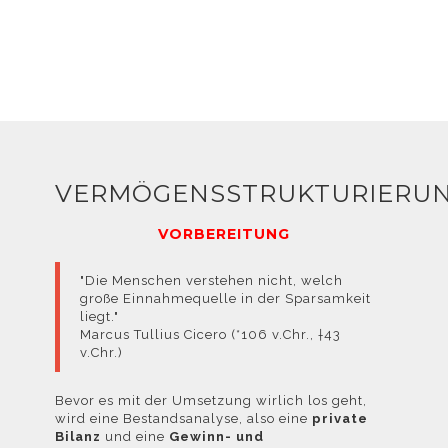
widersprechen
VERMÖGENSSTRUKTURIERU
können, finden
VORBEREITUNG
"Die Menschen verstehen nicht, welch
große Einnahmequelle in der Sparsamkeit
liegt."
Sie in der
Marcus Tullius Cicero (*106 v.Chr., †43
v.Chr.)
Bevor es mit der Umsetzung wirlich los geht,
wird eine Bestandsanalyse, also eine
private
Bilanz
und eine
Gewinn- und
Datenschutzerklärung