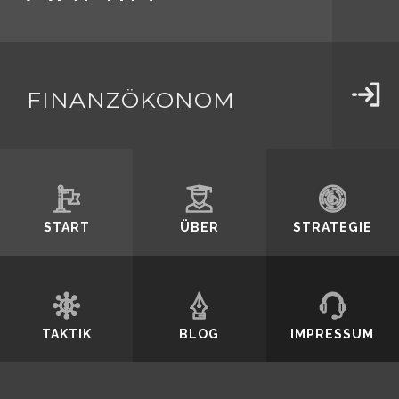
SCHMIDT
FINANZFACHWIRT
FINANZÖKONOM
Durch weiteres
Surfen erklären
START
ÜBER
STRATEGIE
Sie sich mit der
TAKTIK
BLOG
IMPRESSUM