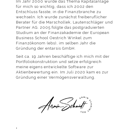
Im Jahr 2000 wurde das Thema Kapitalanlage
für mich so wichtig, dass ich 2002 den
Entschluss fasste, in die Finanzbranche zu
Informationen
wechseln. Ich wurde zunächst freiberuflicher
Berater für die Marschollek, Lautenschläger und
Partner AG. 2005 folgte das postgraduierten
Studium an der Finanzakademie der European
Business School Oestrich Winkel zum
Finanzökonom (ebs), im selben Jahr die
Gründung der entarsis GmbH.
und wie Sie der
Seit ca. 19 Jahren beschäftige ich mich mit der
Portfoliokonstruktion und setze erfolgreich
meine eigens entwickelte Software zur
Aktienbewertung ein. Im Juli 2020 kam es zur
Gründung einer Vermögensverwaltung.
Verwendung von
Cookies jederzeit
"