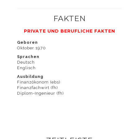
FAKTEN
widersprechen
PRIVATE UND BERUFLICHE FAKTEN
Geboren
Oktober 1970
Sprachen
Deutsch
können, finden
Englisch
Ausbildung
Finanzökonom (ebs)
Finanzfachwirt (fh)
Diplom-Ingenieur (fh)
Sie in der
Datenschutzerklärung