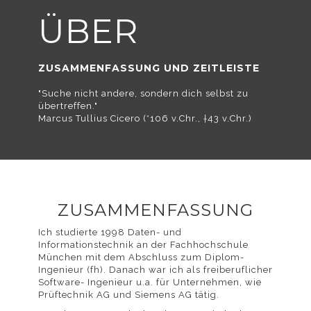
Verwendung von
ÜBER
ZUSAMMENFASSUNG UND ZEITLEISTE
"Suche nicht andere, sondern dich selbst zu
Cookies
übertreffen."
Marcus Tullius Cicero (*106 v.Chr., †43 v.Chr.)
einverstanden.
ZUSAMMENFASSUNG
Ich studierte 1998 Daten- und
Informationstechnik an der Fachhochschule
München mit dem Abschluss zum Diplom-
Detaillierte
Ingenieur (fh). Danach war ich als freiberuflicher
Software- Ingenieur u.a. für Unternehmen, wie
Prüftechnik AG und Siemens AG tätig.