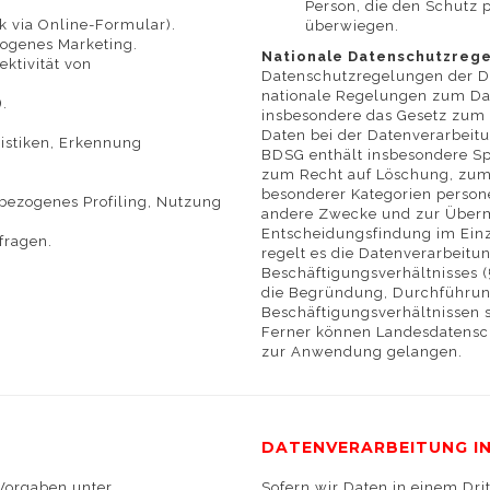
Person, die den Schutz 
 via Online-Formular).
überwiegen.
zogenes Marketing.
Nationale Datenschutzrege
ktivität von
Datenschutzregelungen der D
nationale Regelungen zum Dat
).
insbesondere das Gesetz zum
Daten bei der Datenverarbeit
tistiken, Erkennung
BDSG enthält insbesondere Sp
zum Recht auf Löschung, zum
besonderer Kategorien person
sbezogenes Profiling, Nutzung
andere Zwecke und zur Übermi
Entscheidungsfindung im Einze
fragen.
regelt es die Datenverarbeitu
Beschäftigungsverhältnisses (
die Begründung, Durchführun
Beschäftigungsverhältnissen s
Ferner können Landesdatensc
zur Anwendung gelangen.
DATENVERARBEITUNG I
 Vorgaben unter
Sofern wir Daten in einem Dri