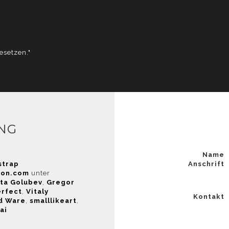
M
esetzen."
enschutzerklärung unter Cookies.
NG
Name
strap
Anschrift
con.com
unter
ita Golubev
,
Gregor
erfect
,
Vitaly
Kontakt
d Ware
,
smalllikeart
,
ai