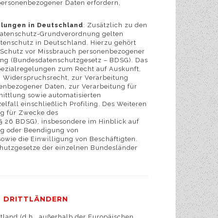
personenbezogener Daten erfordern,
lungen in Deutschland
: Zusätzlich zu den
atenschutz-Grundverordnung gelten
enschutz in Deutschland. Hierzu gehört
 Schutz vor Missbrauch personenbezogener
ung (Bundesdatenschutzgesetz – BDSG). Das
ezialregelungen zum Recht auf Auskunft,
 Widerspruchsrecht, zur Verarbeitung
enbezogener Daten, zur Verarbeitung für
ttlung sowie automatisierten
lfall einschließlich Profiling. Des Weiteren
ng für Zwecke des
§ 26 BDSG), insbesondere im Hinblick auf
g oder Beendigung von
owie die Einwilligung von Beschäftigten.
hutzgesetze der einzelnen Bundesländer
N DRITTLÄNDERN
ttland (d.h., außerhalb der Europäischen