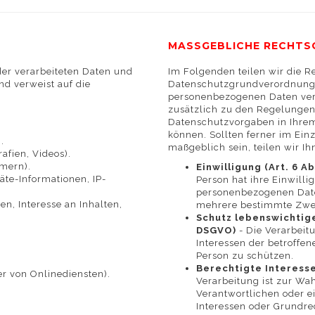
MASSGEBLICHE RECHTS
der verarbeiteten Daten und
Im Folgenden teilen wir die 
d verweist auf die
Datenschutzgrundverordnung (
personenbezogenen Daten verar
zusätzlich zu den Regelungen
Datenschutzvorgaben in Ihre
können. Sollten ferner im Ein
.
maßgeblich sein, teilen wir I
afien, Videos).
mmern).
Einwilligung (Art. 6 Ab
te-Informationen, IP-
Person hat ihre Einwilli
personenbezogenen Date
n, Interesse an Inhalten,
mehrere bestimmte Zwe
Schutz lebenswichtiger 
DSGVO)
- Die Verarbeitu
Interessen der betroffe
Person zu schützen.
Berechtigte Interessen 
r von Onlinediensten).
Verarbeitung ist zur Wa
Verantwortlichen oder ei
Interessen oder Grundre