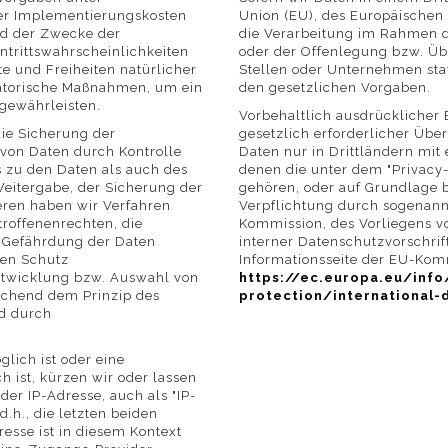
der Implementierungskosten
Union (EU), des Europäischen
nd der Zwecke der
die Verarbeitung im Rahmen d
ntrittswahrscheinlichkeiten
oder der Offenlegung bzw. Üb
 und Freiheiten natürlicher
Stellen oder Unternehmen statt
satorische Maßnahmen, um ein
den gesetzlichen Vorgaben.
gewährleisten.
Vorbehaltlich ausdrücklicher 
ie Sicherung der
gesetzlich erforderlicher Über
t von Daten durch Kontrolle
Daten nur in Drittländern mi
 zu den Daten als auch des
denen die unter dem "Privacy-S
 Weitergabe, der Sicherung der
gehören, oder auf Grundlage b
eren haben wir Verfahren
Verpflichtung durch sogenann
roffenenrechten, die
Kommission, des Vorliegens vo
 Gefährdung der Daten
interner Datenschutzvorschrif
den Schutz
Informationsseite der EU-Kom
ntwicklung bzw. Auswahl von
https://ec.europa.eu/info
echend dem Prinzip des
protection/international-
d durch
glich ist oder eine
h ist, kürzen wir oder lassen
der IP-Adresse, auch als "IP-
d.h., die letzten beiden
resse ist in diesem Kontext