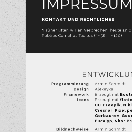
IMPRESSU
KONTAKT UND RECHTLICHES
"Früher litten wir an Verbrechen, heute an G
können, finden Sie in der Dat
Publius Cornelius Tacitus (* ~58, † ~120)
ENTWICKLU
Programmierung
Armin Schmidt
Design
Alexeyka
Framework
Erzeugt mit
Boot
Icons
Erzeugt mit
flati
CC
:
Freepik
,
Nik
Cresnar
,
Pixel p
Gorbachev
,
Goo
Eucalyp
,
Nhor Ph
Bildnachweise
Armin Schmidt