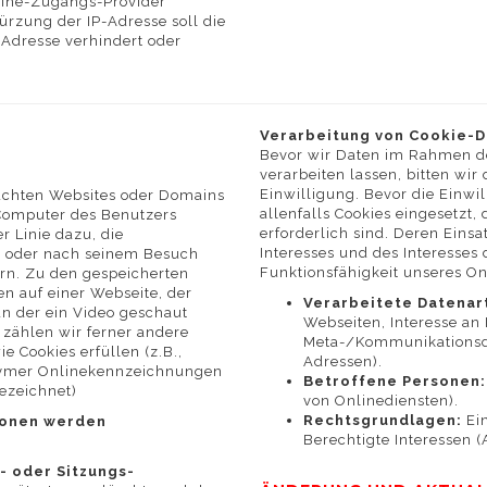
line-Zugangs-Provider
ürzung der IP-Adresse soll die
P-Adresse verhindert oder
Verarbeitung von Cookie-Da
Bevor wir Daten im Rahmen de
verarbeiten lassen, bitten wir
Einwilligung. Bevor die Einw
suchten Websites oder Domains
allenfalls Cookies eingesetzt,
Computer des Benutzers
erforderlich sind. Deren Einsa
r Linie dazu, die
Interesses und des Interesses
d oder nach seinem Besuch
Funktionsfähigkeit unseres O
rn. Zu den gespeicherten
n auf einer Webseite, der
Verarbeitete Datenar
an der ein Video geschaut
Webseiten, Interesse an I
 zählen wir ferner andere
Meta-/Kommunikationsdat
e Cookies erfüllen (z.B.,
Adressen).
ymer Onlinekennzeichnungen
Betroffene Personen:
ezeichnet)
von Onlinediensten).
Rechtsgrundlagen:
Ein
ionen werden
Berechtigte Interessen (Ar
- oder Sitzungs-