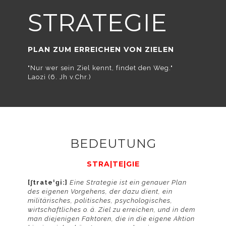
Verwendung von
STRATEGIE
PLAN ZUM ERREICHEN VON ZIELEN
"Nur wer sein Ziel kennt, findet den Weg."
Cookies
Laozi (6. Jh v.Chr.)
einverstanden.
BEDEUTUNG
STRA|TE|GIE
[ʃtrateˈɡiː]
Eine Strategie ist ein genauer Plan
Detaillierte
des eigenen Vorgehens, der dazu dient, ein
militärisches, politisches, psychologisches,
wirtschaftliches o. ä. Ziel zu erreichen, und in dem
man diejenigen Faktoren, die in die eigene Aktion