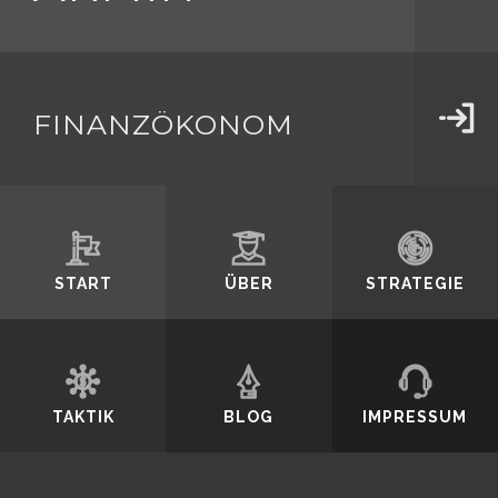
SCHMIDT
FINANZFACHWIRT
Durch weiteres
FINANZÖKONOM
Surfen erklären
START
ÜBER
STRATEGIE
Sie sich mit der
TAKTIK
BLOG
IMPRESSUM