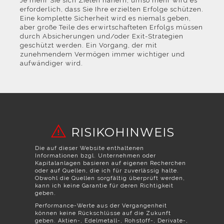
Je mehr Sie sich Zielen nähern, umso mehr wird es
erforderlich, dass Sie Ihre erzielten Erfolge schützen.
Eine komplette Sicherheit wird es niemals geben,
aber große Teile des erwirtschafteten Erfolgs müssen
durch Absicherungen und/oder Exit-Strategien
geschützt werden. Ein Vorgang, der mit
zunehmendem Vermögen immer wichtiger und
aufwändiger wird.
RISIKOHINWEIS
Die auf dieser Website enthaltenen
Informationen bzgl. Unternehmen oder
Kapitalanlagen basieren auf eigenen Recherchen
oder auf Quellen, die ich für zuverlässig halte.
Obwohl die Quellen sorgfältig überprüft werden,
kann ich keine Garantie für deren Richtigkeit
geben.
Performance-Werte aus der Vergangenheit
können keine Rückschlüsse auf die Zukunft
geben. Aktien-, Edelmetall-, Rohstoff-, Derivate-,