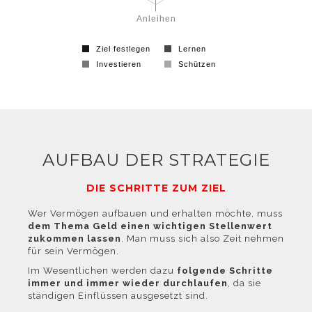
Anleihen
Ziel festlegen
Lernen
widersprechen
Investieren
Schützen
können, finden
AUFBAU DER STRATEGIE
DIE SCHRITTE ZUM ZIEL
Wer Vermögen aufbauen und erhalten möchte, muss
Sie in der
dem Thema Geld einen wichtigen Stellenwert
zukommen lassen
. Man muss sich also Zeit nehmen
für sein Vermögen.
Im Wesentlichen werden dazu
folgende Schritte
immer und immer wieder durchlaufen
, da sie
ständigen Einflüssen ausgesetzt sind.
Datenschutzerklärung